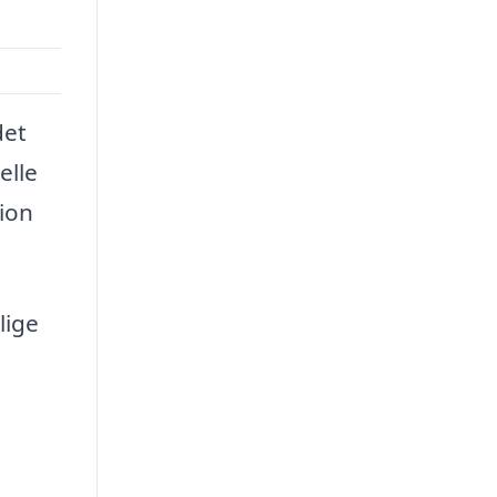
det
elle
sion
lige