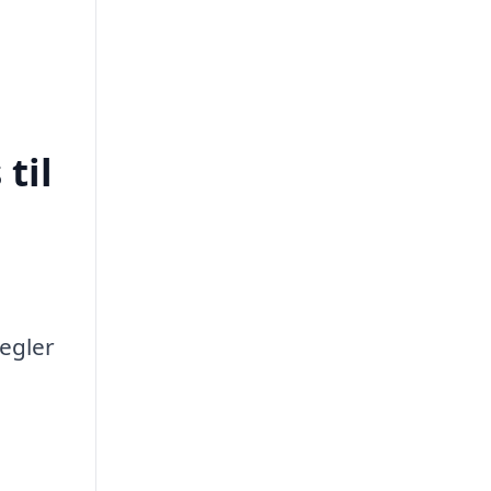
til
regler