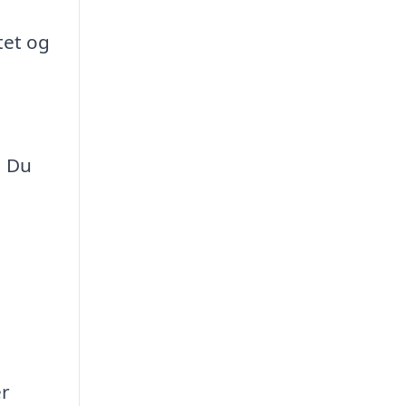
tet og
. Du
er