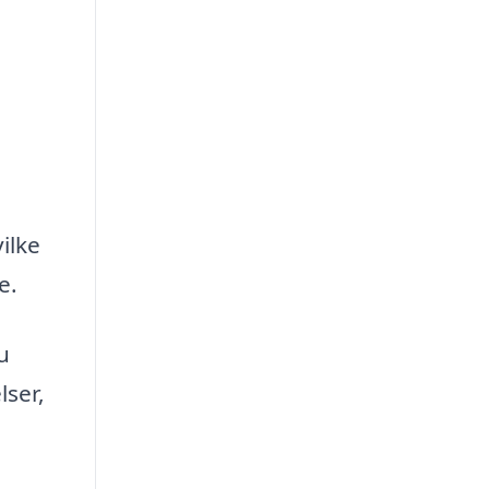
ilke
e.
u
lser,