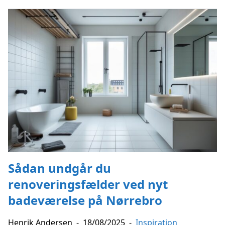
Sådan undgår du
renoveringsfælder ved nyt
badeværelse på Nørrebro
Henrik Andersen
-
18/08/2025
-
Inspiration